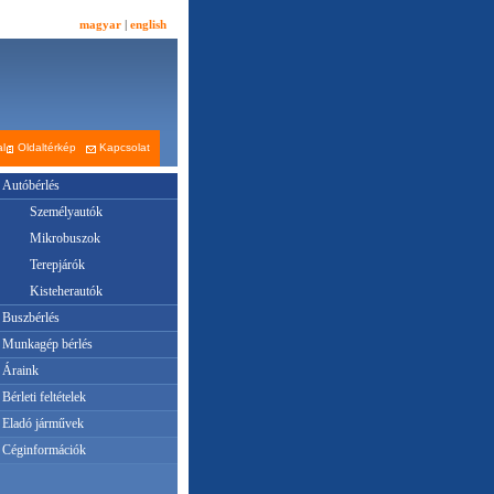
magyar
|
english
al
Oldaltérkép
Kapcsolat
Autóbérlés
Személyautók
Mikrobuszok
Terepjárók
Kisteherautók
Buszbérlés
Munkagép bérlés
Áraink
Bérleti feltételek
Eladó járművek
Céginformációk