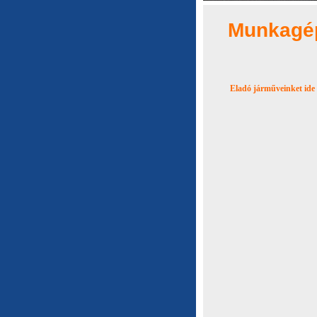
Munkagép
Eladó járműveinket ide k